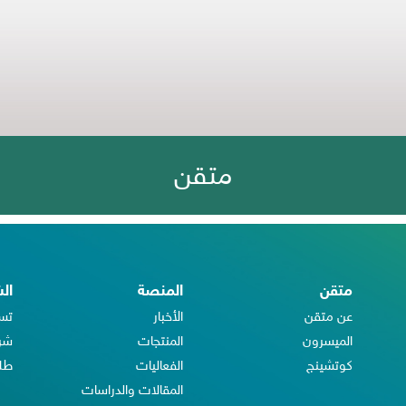
متقن
متقن
المنصة
ال
عن متقن
الأخبار
تس
الميسرون
المنتجات
شرك
كوتشينج
الفعاليات
طلب
المقالات والدراسات