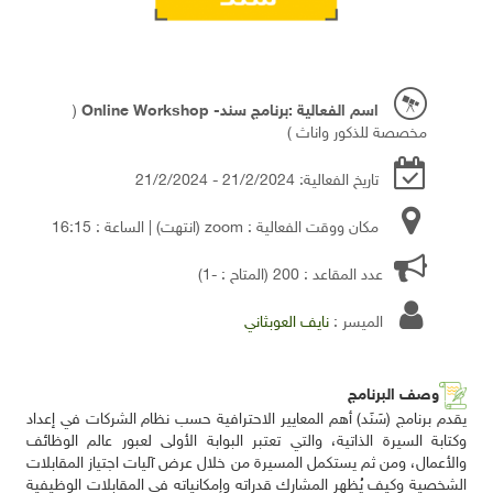
اسم الفعالية :برنامج سند- Online Workshop
(
مخصصة للذكور واناث )
تاريخ الفعالية: 21/2/2024 - 21/2/2024
مكان ووقت الفعالية : zoom
(انتهت)
| الساعة : 16:15
عدد المقاعد : 200 (المتاح : -1)
الميسر :
نايف العوبثاني
وصف البرنامج
يقدم برنامج (سَنَد) أهم المعايير الاحترافية حسب نظام الشركات في إعداد
وكتابة السيرة الذاتية، والتي تعتبر البوابة الأولى لعبور عالم الوظائف
والأعمال، ومن ثم يستكمل المسيرة من خلال عرض آليات اجتياز المقابلات
الشخصية وكيف يُظهر المشارك قدراته وإمكانياته في المقابلات الوظيفية